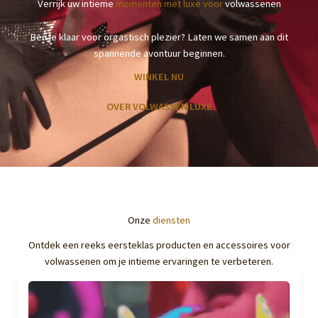
Verrijk uw intieme
momenten met luxe voor
volwassenen
Ben je klaar voor orgastisch plezier? Laten we samen aan dit
spannende avontuur beginnen.
WINKEL NU
OVER VOLWASSEN LUXE
Onze
diensten
Ontdek een reeks eersteklas producten en accessoires voor
volwassenen om je intieme ervaringen te verbeteren.