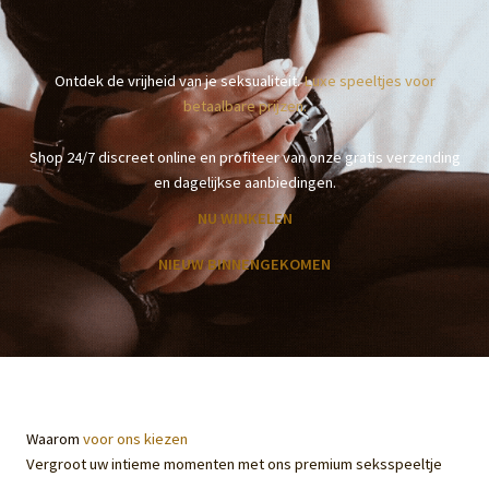
Ontdek de vrijheid van je seksualiteit.
Luxe speeltjes voor
betaalbare prijzen.
Shop 24/7 discreet online en profiteer van onze gratis verzending
en dagelijkse aanbiedingen.
NU WINKELEN
NIEUW BINNENGEKOMEN
Waarom
voor ons kiezen
Vergroot uw intieme momenten met ons premium seksspeeltje