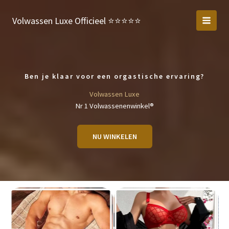
Ga
naar
Volwassen Luxe Officieel ⭐️⭐️⭐️⭐️⭐️
de
inhoud
Ben je klaar voor een orgastische ervaring?
Volwassen Luxe
Nr 1 Volwassenenwinkel®
NU WINKELEN