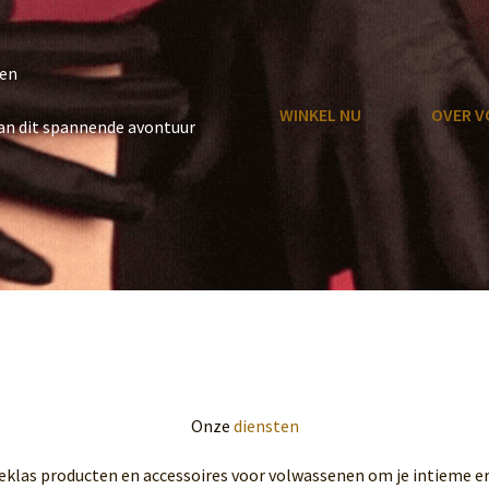
en
WINKEL NU
OVER V
aan dit spannende avontuur
Onze
diensten
eklas producten en accessoires voor volwassenen om je intieme er