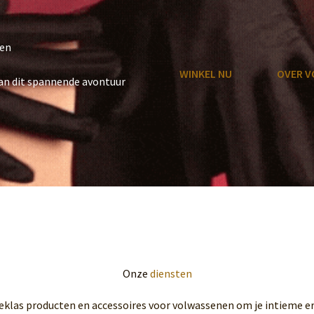
en
WINKEL NU
OVER V
aan dit spannende avontuur
Onze
diensten
eklas producten en accessoires voor volwassenen om je intieme er