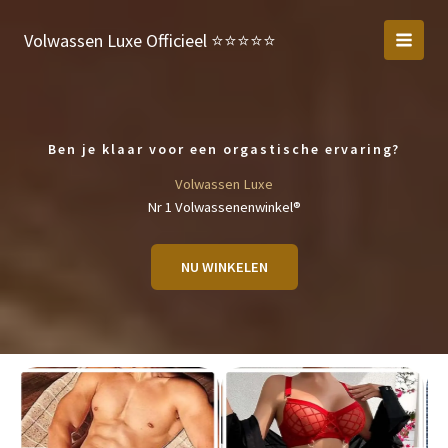
Ga
naar
Volwassen Luxe Officieel ⭐️⭐️⭐️⭐️⭐️
de
inhoud
Ben je klaar voor een orgastische ervaring?
Volwassen Luxe
Nr 1 Volwassenenwinkel®
NU WINKELEN