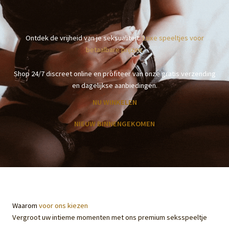
Ontdek de vrijheid van je seksualiteit.
Luxe speeltjes voor
betaalbare prijzen.
Shop 24/7 discreet online en profiteer van onze gratis verzending
en dagelijkse aanbiedingen.
NU WINKELEN
NIEUW BINNENGEKOMEN
Waarom
voor ons kiezen
Vergroot uw intieme momenten met ons premium seksspeeltje