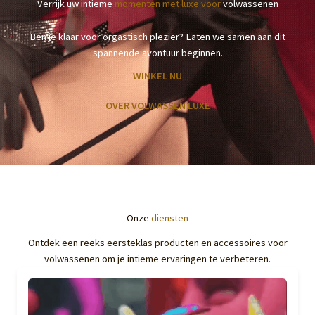
Verrijk uw intieme
momenten met luxe voor
volwassenen
Ben je klaar voor orgastisch plezier? Laten we samen aan dit
spannende avontuur beginnen.
WINKEL NU
OVER VOLWASSEN LUXE
Onze
diensten
Ontdek een reeks eersteklas producten en accessoires voor
volwassenen om je intieme ervaringen te verbeteren.