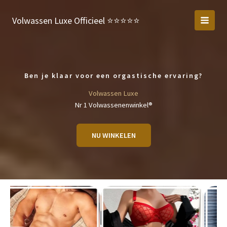
Ga
naar
Volwassen Luxe Officieel ⭐️⭐️⭐️⭐️⭐️
de
inhoud
Ben je klaar voor een orgastische ervaring?
Volwassen Luxe
Nr 1 Volwassenenwinkel®
NU WINKELEN