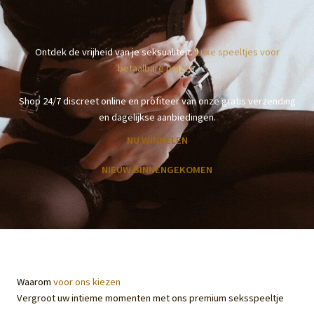
Ontdek de vrijheid van je seksualiteit.
Luxe speeltjes voor
betaalbare prijzen.
Shop 24/7 discreet online en profiteer van onze gratis verzending
en dagelijkse aanbiedingen.
NU WINKELEN
NIEUW BINNENGEKOMEN
Waarom
voor ons kiezen
Vergroot uw intieme momenten met ons premium seksspeeltje