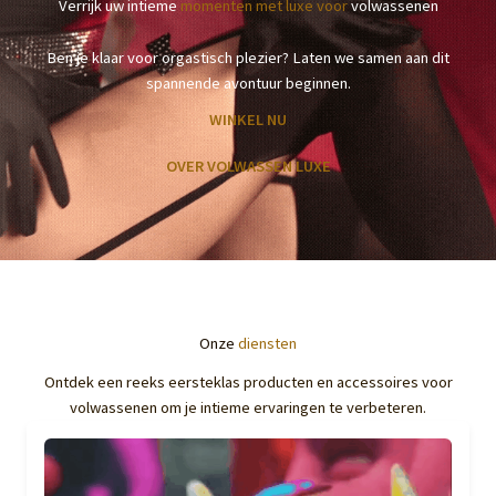
Verrijk uw intieme
momenten met luxe voor
volwassenen
Ben je klaar voor orgastisch plezier? Laten we samen aan dit
spannende avontuur beginnen.
WINKEL NU
OVER VOLWASSEN LUXE
Onze
diensten
Ontdek een reeks eersteklas producten en accessoires voor
volwassenen om je intieme ervaringen te verbeteren.