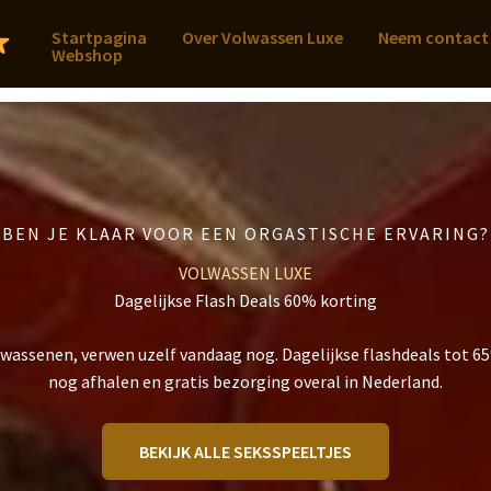
Startpagina
Over Volwassen Luxe
Neem contact
Webshop
BEN JE KLAAR VOOR EEN ORGASTISCHE ERVARING?
VOLWASSEN LUXE
Dagelijkse Flash Deals 60% korting
lwassenen, verwen uzelf vandaag nog. Dagelijkse flashdeals tot 6
nog afhalen en gratis bezorging overal in Nederland.
BEKIJK ALLE SEKSSPEELTJES