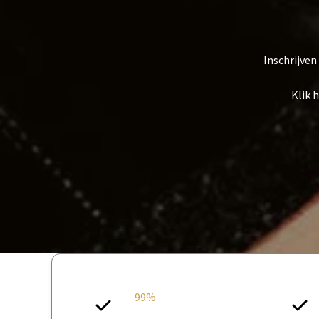
Inschrijve
Klik 
99%