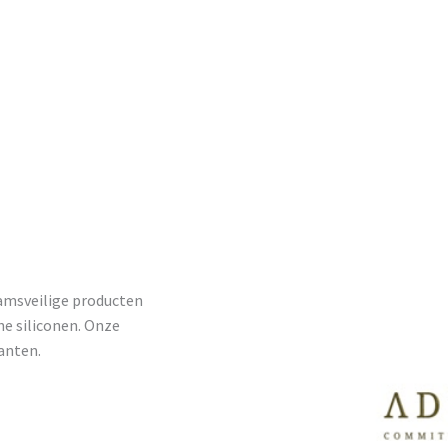
aamsveilige producten
e siliconen. Onze
lanten.