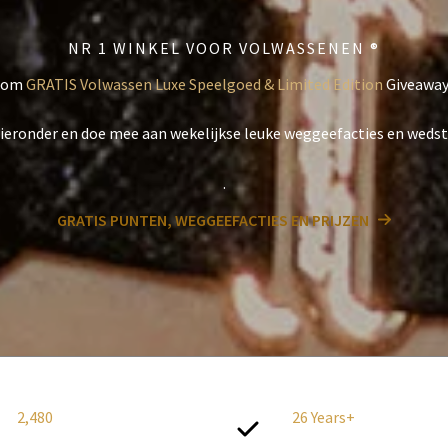
NR 1 WINKEL VOOR VOLWASSENEN ®
n om
GRATIS Volwassen Luxe Speelgoed & Limited Edition
Giveaway
hieronder en doe mee aan wekelijkse leuke weggeefacties en wedst
.
GRATIS PUNTEN, WEGGEEFACTIES EN PRIJZEN
2,480
26
Years+