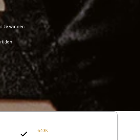
s te winnen
rijden
640K