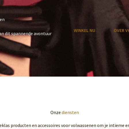
en
WINKEL NU
OVER V
aan dit spannende avontuur
Onze
diensten
eklas producten en accessoires voor volwassenen om je intieme er